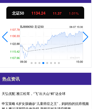
北证50
1134.24
创
11.37
1.01%
热点资讯
天弘优配 雅江松茸，“飞”出大山“鲜”达全球
申宝策略 6岁女孩确诊“儿童癌症之王”，妈妈拍的抗癌视频
被人搬运还留陌生收款码 举报后对方清空视频