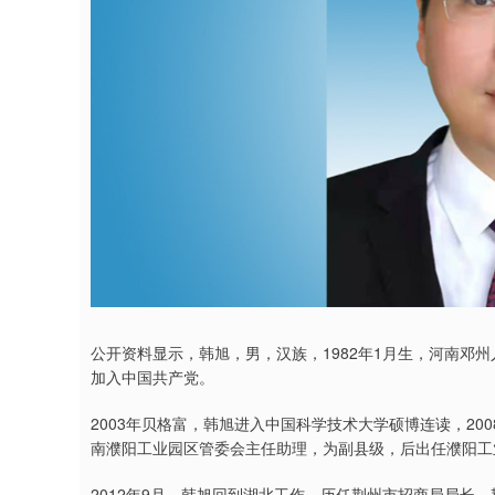
深证成指
14311.01
9.68
1.02%
200.89
1
公开资料显示，韩旭，男，汉族，1982年1月生，河南邓州人
加入中国共产党。
2003年贝格富，韩旭进入中国科学技术大学硕博连读，20
南濮阳工业园区管委会主任助理，为副县级，后出任濮阳工
2012年9月，韩旭回到湖北工作，历任荆州市招商局局长