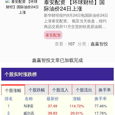
泰安配资 【环球财经】国
际油价24日上涨
新华财经纽约9月24日电国际油价24日
上涨泰安配资。 截至当天收盘，纽约
商品交易所11月交货的轻质原油期货
价格上涨1.58美元，收于每桶64.99美
泰安配资
元，涨幅为2....
查看：
107
分类：
鑫赢智投
鑫赢智投文章已加载完成
个股实时涨跌榜
个股跌幅
个股流入
个股流出
换手率
个股涨幅
排名
名称
最新价
涨幅
换手率
1
N津富
37.49
114.72%
77.46%
2
威尔高
39.83
20.01%
17.76%