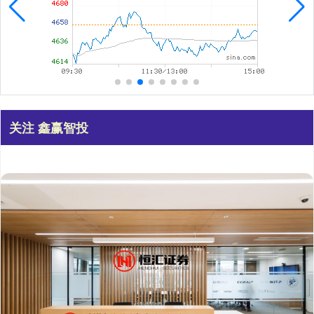
关注 鑫赢智投