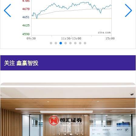
关注 鑫赢智投