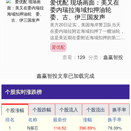
爱优配 现场画面：美又在
委内瑞拉海域扣押油轮
委、古、伊三国发声
美方20日证实，美国海岸警卫队当天
在委内瑞拉附近海域扣押了一艘油轮，
这是美近期在委附近海域扣押的第二艘
油轮。委内瑞拉、古巴立即谴责美方这
爱优配
一行为。伊朗方面表示，愿....
查看：
129
分类：
鑫赢智投
鑫赢智投文章已加载完成
个股实时涨跌榜
个股跌幅
个股流入
个股流出
换手率
个股涨幅
排名
名称
最新价
涨幅
换手率
1
N展芯
116.52
396.89%
79.39%