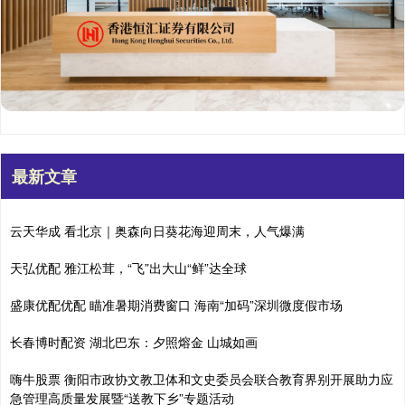
最新文章
云天华成 看北京｜奥森向日葵花海迎周末，人气爆满
天弘优配 雅江松茸，“飞”出大山“鲜”达全球
盛康优配优配 瞄准暑期消费窗口 海南“加码”深圳微度假市场
长春博时配资 湖北巴东：夕照熔金 山城如画
嗨牛股票 衡阳市政协文教卫体和文史委员会联合教育界别开展助力应
急管理高质量发展暨“送教下乡”专题活动